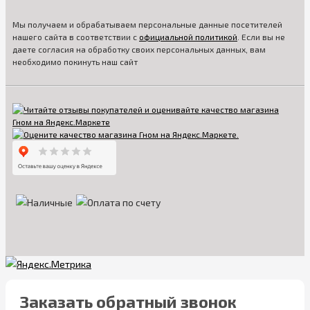
необходимо все это учитывать.
Мы получаем и обрабатываем персональные данные посетителей
А в нашем магазине вы найдете все необходимое
– от
нашего сайта в соответствии с
официальной политикой
. Если вы не
удобных кресел для кормления для матерей до красочных
даете согласия на обработку своих персональных данных, вам
столиков и стульев для непосед, а также мебель с хохломой,
необходимо покинуть наш сайт
художественной росписью для любителей изящного.
Благодаря широкому ассортименту, каждый сможет найти
вариант, полностью удовлетворяющий его потребностям и
вкусовым предпочтениям.
Заказать обратный звонок