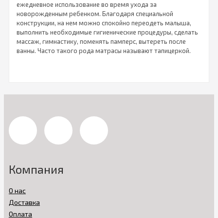
ежедневное использование во время ухода за
новорожденным ребенком. Благодаря специальной
конструкции, на нем можно спокойно переодеть малыша,
выполнить необходимые гигиенические процедуры, сделать
массаж, гимнастику, поменять памперс, вытереть после
ванны. Часто такого рода матрасы называют тапицеркой.
Матрасы для пеленания
отличаются основой, которая
бывает жесткой, мягкой и полумягкой. В качестве
наполнителя современные производители используют
поролон или пенополиуретан. Чехол для тапицерки
изготовляют их водостойкой, гипоаллергеной ткани без
каких-либо химических красителей или добавок. Такая
поверхность приятна на ощупь и легко моется. В целях
безопасности все матрасы для пеленания
,
представленные в нашем каталоге, оснащены защитными
бортиками. Благодаря небольшим размерам их легко
можно использовать во время путешествий.
Компания
Мы предлагаем молодым родителям различные модели
пеленальных матрасиков от импортных и отечественных
О нас
производителей. Их стоимость варьируется в зависимости
Доставка
от размеров, особенностей конструкции и использованных
материалов.
Оплата