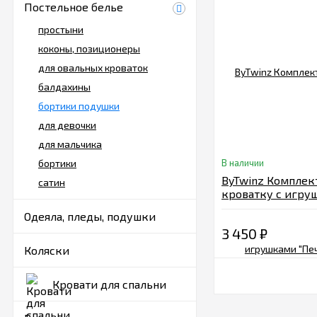
Постельное белье
простыни
коконы, позиционеры
для овальных кроваток
балдахины
бортики подушки
для девочки
для мальчика
бортики
В наличии
ByTwinz Комплек
сатин
кроватку с игру
"Печеньки" 4 пр
Одеяла, пледы, подушки
3 450
₽
Коляски
Кровати для спальни