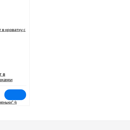
т в
шками
едмета