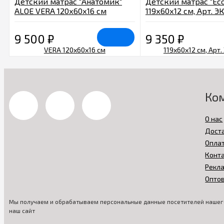
Детский матрас "Анатомик"
Детский матрас "Eco
ALOE VERA 120х60х16 см
119х60х12 см, Арт. Э
9 500
₽
9 350
₽
Ко
О нас
Дост
Опла
Конт
Рекл
Опто
Мы получаем и обрабатываем персональные данные посетителей нашего
наш сайт