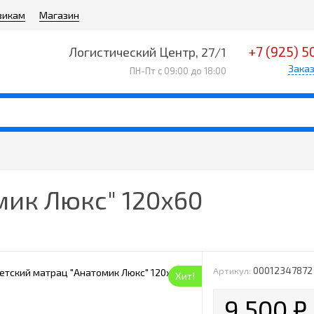
викам
Магазин
+7 (925) 5
Логистический Центр, 27/1
Заказ
ПН-Пт с 09:00 до 18:00
мик Люкс" 120х60
00012347872
Артикул:
Хит!
9 500
₽