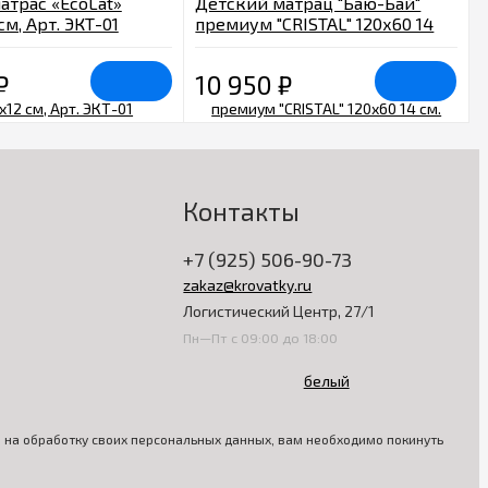
атрас «EcoLat»
Детский матрац "Баю-Бай"
см, Арт. ЭКТ-01
премиум "CRISTAL" 120х60 14
см. белый
₽
10 950
₽
Контакты
+7 (925) 506-90-73
zakaz@krovatky.ru
Логистический Центр, 27/1
Пн—Пт с 09:00 до 18:00
ия на обработку своих персональных данных, вам необходимо покинуть