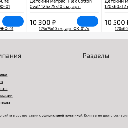
Life"
Детский матрас "Flex Cotton
Детский м
КФ-01
Oval" 125х75х10 см , арт.
120х60х12 
ФК-01/4
10 300
₽
10 500
мпания
Разделы
авка
та
акты
амации
викам
 сайта в соответствии с
официальной политикой
. Если вы не даете соглас