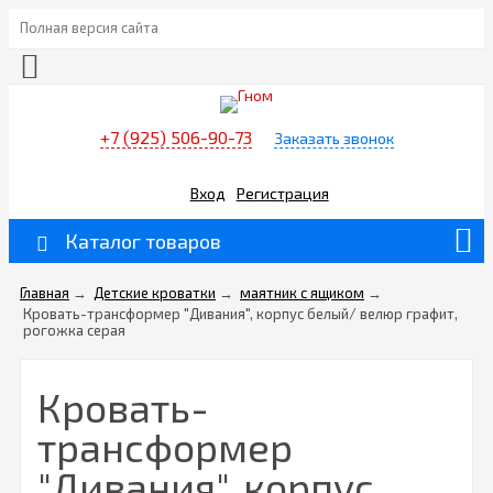
Полная версия сайта
+7 (925) 506-90-73
Заказать звонок
Вход
Регистрация
Каталог товаров
Главная
→
Детские кроватки
→
маятник с ящиком
→
Кровать-трансформер "Дивания", корпус белый/ велюр графит,
рогожка серая
Кровать-
трансформер
"Дивания", корпус